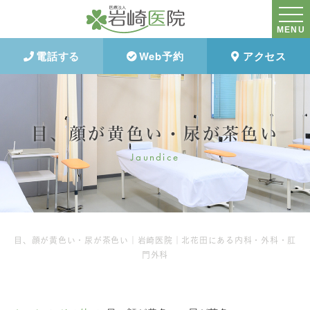
MENU
電話する
Web予約
アクセス
目、顔が黄色い・尿が茶色い
Jaundice
目、顔が黄色い・尿が茶色い｜岩崎医院｜北花田にある内科・外科・肛
門外科